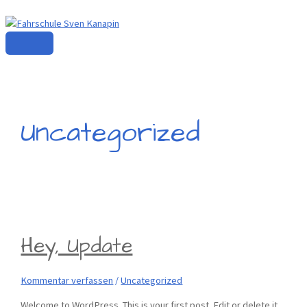
Zum
Inhalt
springen
Hauptmenü
Uncategorized
Hey, Update
Kommentar verfassen
/
Uncategorized
Welcome to WordPress. This is your first post. Edit or delete it,